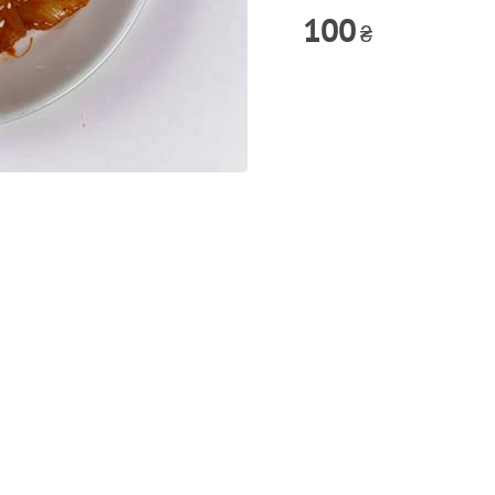
100
₴