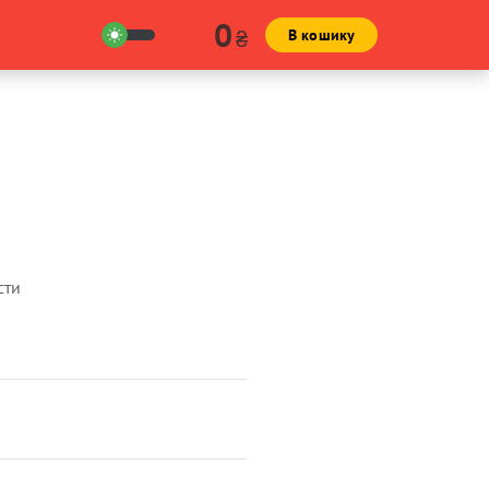
0
₴
В кошику
сти