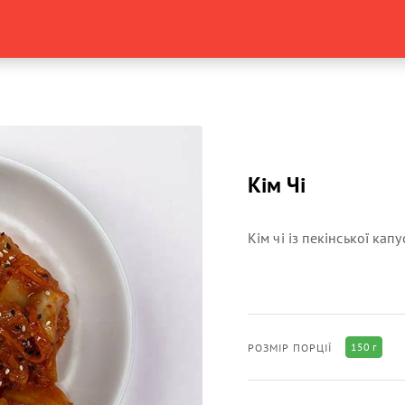
Кім Чі
Кім чі із пекінської капу
150 г
РОЗМІР ПОРЦІЇ