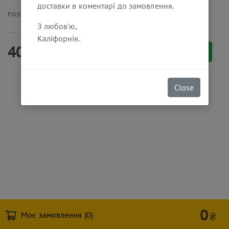
доставки в коментарі до замовлення.
330 мл
РОЗМІР ПОРЦІЇ
З любов'ю,
Каліфорнія.
40
₴
Замовити
Close
0
Моє замовлення (
0
)
₴