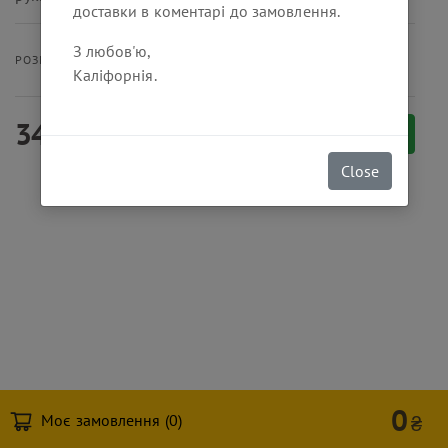
доставки в коментарі до замовлення.
З любов'ю,
30 см
РОЗМІР ПОРЦІЇ
Каліфорнія.
340
₴
Замовити
Close
0
Моє замовлення (
0
)
₴