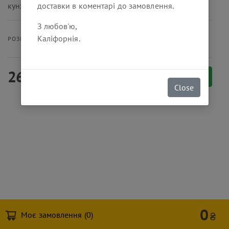
кунжут ,паприка копчена.
доставки в коментарі до замовлення.
З любов'ю,
Каліфорнія.
400 г
РОЗМІР ПОРЦІЇ
260
₴
Замовити
Close
0
Моє замовлення (
0
)
₴