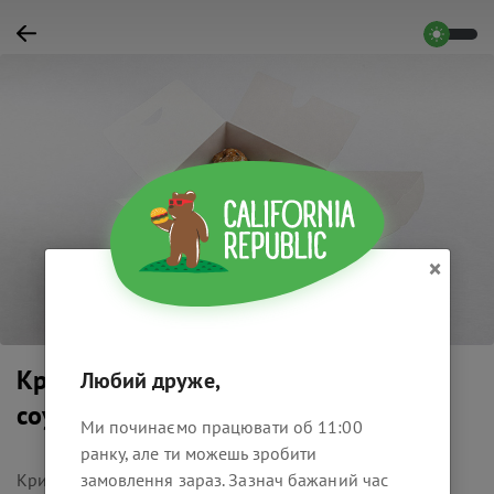
×
Крила в кисло-солодкому
Любий друже,
соусі
Ми починаємо працювати об 11:00
ранку, але ти можешь зробити
Крила смажені у паніровці в кисло солодкому соусі,
замовлення зараз. Зазнач бажаний час