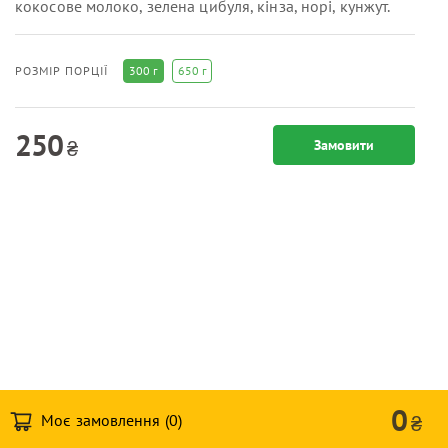
кокосове молоко, зелена цибуля, кінза, норі, кунжут.
300 г
650 г
РОЗМІР ПОРЦІЇ
250
₴
Замовити
0
Моє замовлення (
0
)
₴