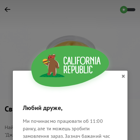
×
Любий друже,
Світ Хіккорі
Ми починаємо працювати об 11:00
Найпопулярніший соус, на основі знаменитого соусу
ранку, але ти можешь зробити
"Джек Дєніелз", з додаванням айолі та американської
замовлення зараз. Зазнач бажаний час