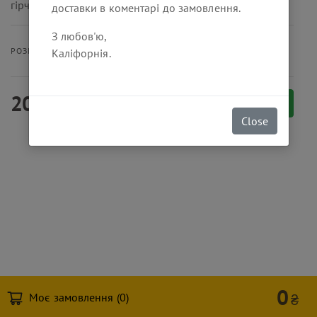
гірчиці.
доставки в коментарі до замовлення.
З любов'ю,
40 г
РОЗМІР ПОРЦІЇ
Каліфорнія.
20
₴
Замовити
Close
0
Моє замовлення (
0
)
₴