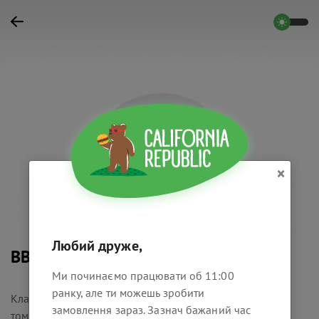
×
Любий друже,
BBQ
Ми починаємо працювати об 11:00
ранку, але ти можешь зробити
Класичний томатний соус на основі яблучного пюре ,
замовлення зараз. Зазнач бажаний час
томатів та спецій , із копченими нотками