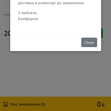
доставки в коментарі до замовлення.
З любов'ю,
40 г
РОЗМІР ПОРЦІЇ
Каліфорнія.
20
₴
Замовити
Close
0
Моє замовлення (
0
)
₴