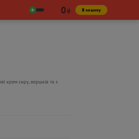
0
₴
В кошику
ві крем сиру, вершків та з