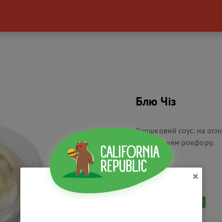
Блю Чіз
Вершковий соус. на осно
додаванням рокфору.
×
40 г
РОЗМІР ПОРЦІЇ