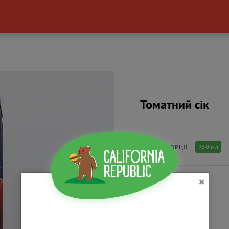
Томатний сік
950 мл
РОЗМІР ПОРЦІЇ
×
200
₴