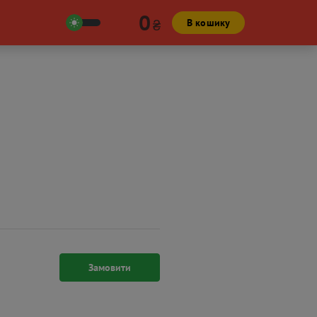
0
₴
В кошику
Замовити