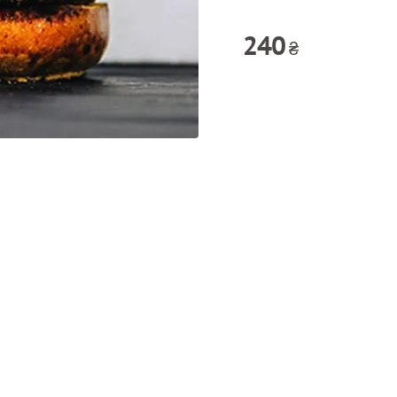
240
₴