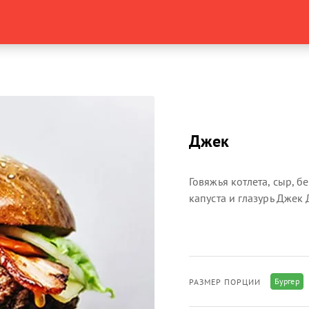
Джек
Говяжья котлета, сыр, б
капуста и глазурь Джек 
Бургер
РАЗМЕР ПОРЦИИ