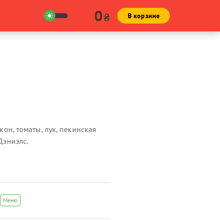
0
₴
В корзине
екон, томаты, лук, пекинская
Дэниэлс.
Меню