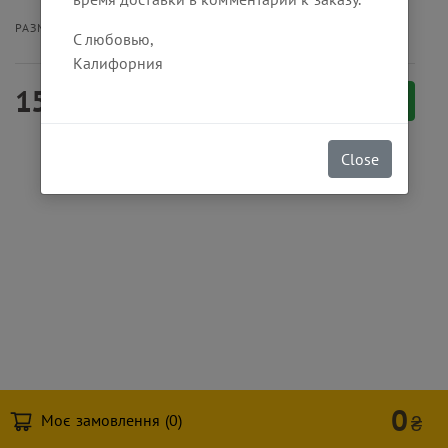
Бургер
Меню
РАЗМЕР ПОРЦИИ
С любовью,
Калифорния
150
₴
Заказать
Close
0
Моє замовлення (
0
)
₴