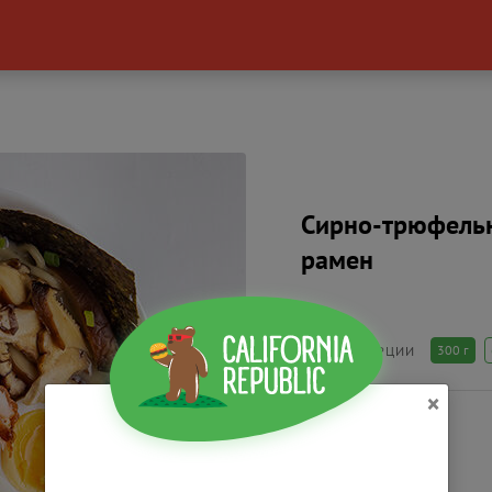
Сирно-трюфель
рамен
300 г
РАЗМЕР ПОРЦИИ
×
200
₴