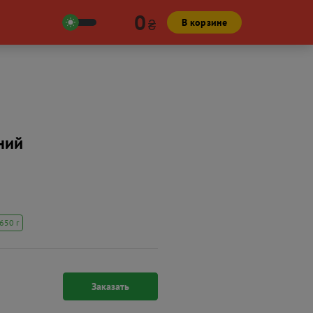
0
₴
В корзине
ний
650 г
Заказать