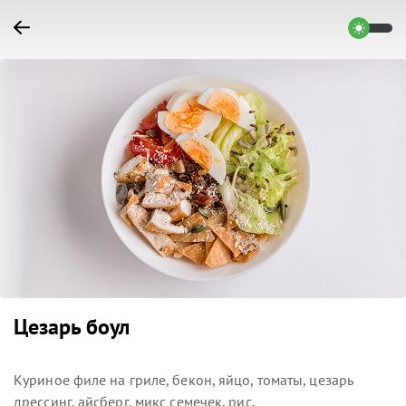
Цезарь боул
Куриное филе на гриле, бекон, яйцо, томаты, цезарь
дрессинг, айсберг, микс семечек, рис.