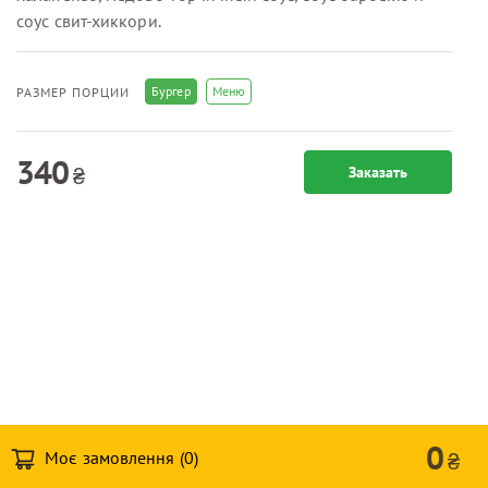
соус свит-хиккори.
Бургер
Меню
РАЗМЕР ПОРЦИИ
340
₴
Заказать
0
Моє замовлення (
0
)
₴