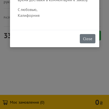
руккола, медово-горчичный соус.
С любовью,
Калифорния
Бургер
Меню
РАЗМЕР ПОРЦИИ
330
₴
Заказать
Close
0
Моє замовлення (
0
)
₴